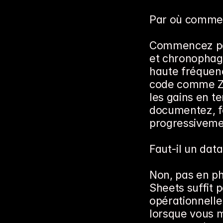
Par où commen
Commencez par
et chronophage
haute fréquenc
code comme Zap
les gains en te
documentez, fo
progressiveme
Faut-il un da
Non, pas en ph
Sheets suffit p
opérationnelle
lorsque vous m