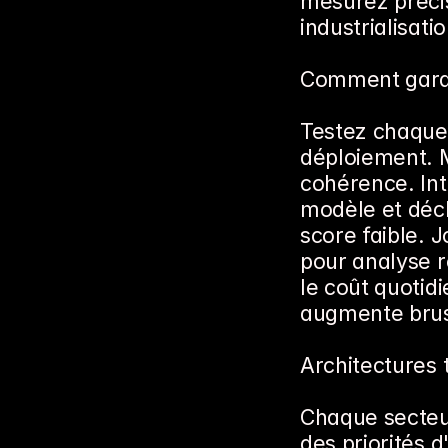
mesurez précis
industrialisatio
Comment garant
Testez chaque 
déploiement. M
cohérence. Int
modèle et décl
score faible. 
pour analyse r
le coût quotidi
augmente bru
Architectures 
Chaque secteur
des priorités d