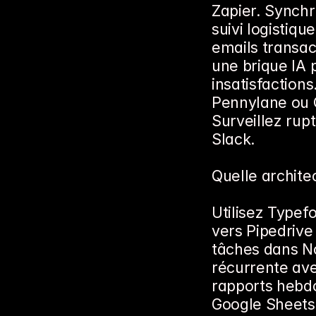
Zapier. Synchr
suivi logistiqu
emails transac
une brique IA p
insatisfaction
Pennylane ou Q
Surveillez rup
Slack.
Quelle archite
Utilisez Typefo
vers Pipedrive
tâches dans No
récurrente ave
rapports hebdo
Google Sheets,