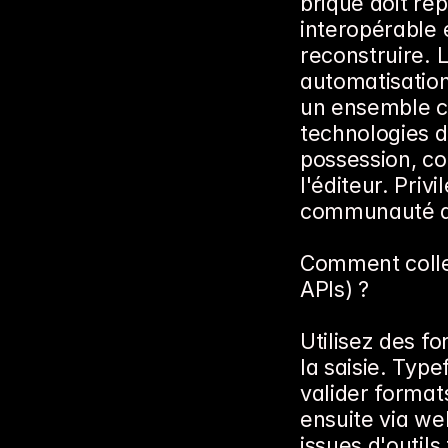
brique doit rép
interopérable 
reconstruire. 
automatisation
un ensemble c
technologies do
possession, co
l'éditeur. Priv
communauté ac
Comment collec
APIs) ?
Utilisez des fo
la saisie. Typ
valider format
ensuite via we
issues d'outils 