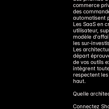
commerce privi
des commandes
automatisent pr
Les SaaS en cr
utilisateur, su
modèle d'affair
les sur-investi
Les architectu
départ éprouvé
de vos outils e
intègrent toute
respectent les
haut.
Quelle archite
Connectez Sh