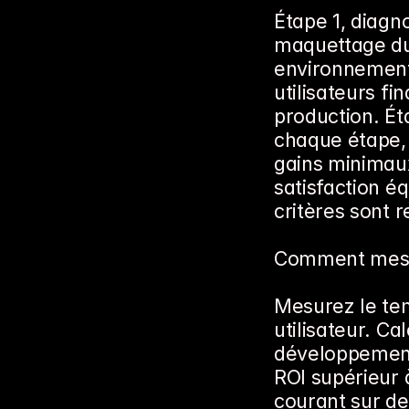
Étape 1, diagno
maquettage du
environnement d
utilisateurs fi
production. Ét
chaque étape, d
gains minimaux
satisfaction éq
critères sont r
Comment mesur
Mesurez le te
utilisateur. Ca
développement,
ROI supérieur 
courant sur de