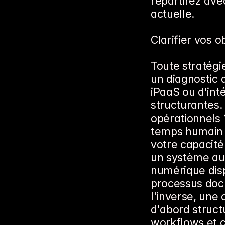
repartirez ave
actuelle.
Clarifier vos o
Toute stratégi
un diagnostic 
iPaaS ou d'int
structurantes.
opérationnels 
temps humain p
votre capacité 
un système au
numérique disp
processus docu
l'inverse, une
d'abord struct
workflows et cl