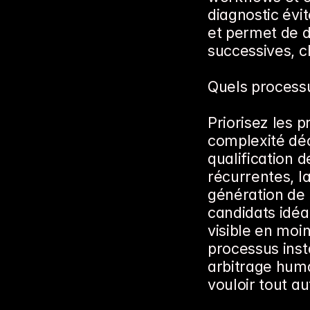
diagnostic évit
et permet de d
successives, c
Quels processus
Priorisez les p
complexité déci
qualification d
récurrentes, l
génération de 
candidats idéau
visible en moin
processus inst
arbitrage huma
vouloir tout a