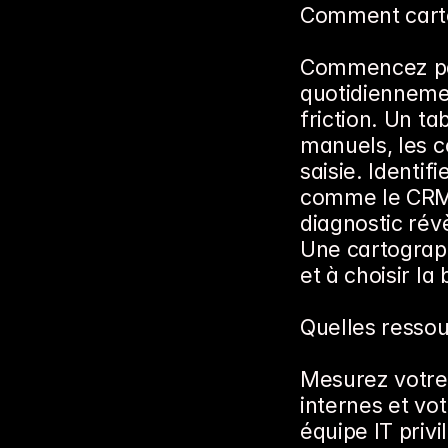
Comment carto
Commencez par l
quotidiennement
friction. Un ta
manuels, les c
saisie. Identif
comme le CRM, 
diagnostic révè
Une cartograph
et à choisir la
Quelles ressou
Mesurez votre
internes et vo
équipe IT priv