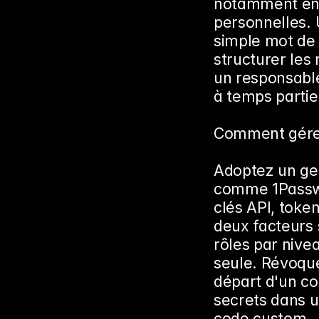
notamment en 
personnelles. 
simple mot de p
structurer les
un responsable
à temps partie
Comment gérer 
Adoptez un ges
comme 1Passwo
clés API, token
deux facteurs s
rôles par nivea
seule. Révoqu
départ d'un col
secrets dans un
code custom.