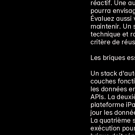
réactif. Une a
pourra envisag
Évaluez aussi 
maintenir. Un 
technique et ra
critère de réu
Les briques e
Un stack d'aut
couches foncti
les données en
APIs. La deuxi
plateforme iPa
jour les donné
La quatrième su
exécution pour 