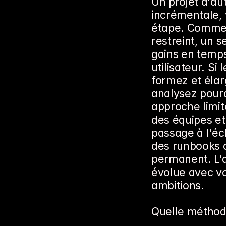
Un projet d'aut
incrémentale, 
étape. Commenc
restreint, un 
gains en temps,
utilisateur. Si
formez et élar
analysez pourq
approche limite
des équipes et 
passage à l'éc
des runbooks o
permanent. L'a
évolue avec vo
ambitions.
Quelle méthodo