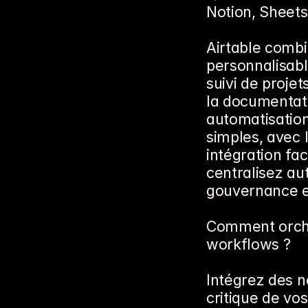
Notion, Sheets
Airtable combin
personnalisabl
suivi de projet
la documentati
automatisation
simples, avec 
intégration faci
centralisez aut
gouvernance et
Comment orches
workflows ?
Intégrez des n
critique de vo