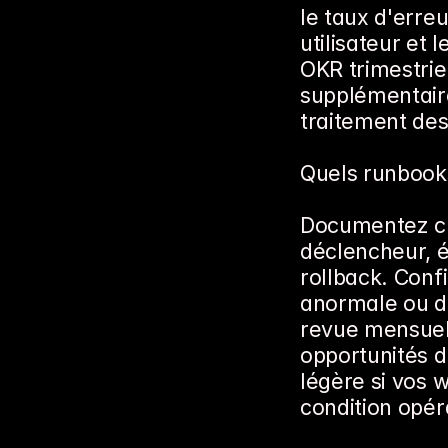
le taux d'erreur
utilisateur et 
OKR trimestrie
supplémentaire
traitement d
Quels runbooks
Documentez ch
déclencheur, é
rollback. Conf
anormale ou d
revue mensuelle
opportunités d
légère si vos 
condition opéra