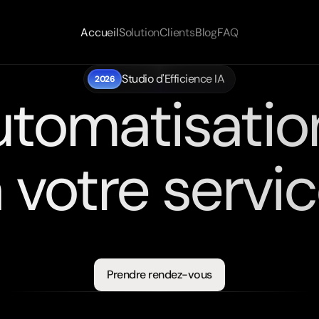
Accueil
Solution
Clients
Blog
FAQ
Studio d'Efficience IA
2026
utomatisatio
 votre servi
Des
solutions
d’automatisation
durable
pour
alléger
vos
tâches
épétitives,
optimiser
vos
opérations
et
booster
vos
performance
Prendre rendez-vous