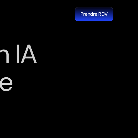
Prendre RDV
n IA
ce
s.