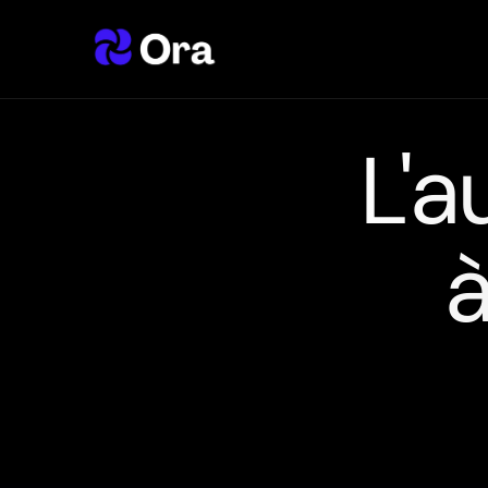
L'a
à
r