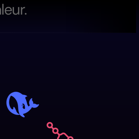
a
l
e
u
r
.