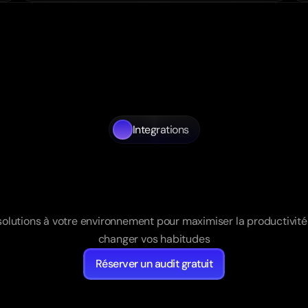
Integrations
égration
avec
vos
ou
Optimisé
pour
vous
solutions à votre environnement pour maximiser la productivité 
changer vos habitudes
Réserver un audit gratuit