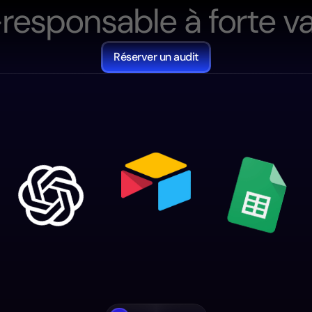
-
r
e
s
p
o
n
s
a
b
l
e
à
f
o
r
t
e
v
Réserver un audit