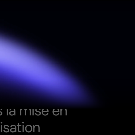
h
n
o
l
o
g
i
e
,
O
r
a
s
l
a
m
i
s
e
e
n
i
s
a
t
i
o
n