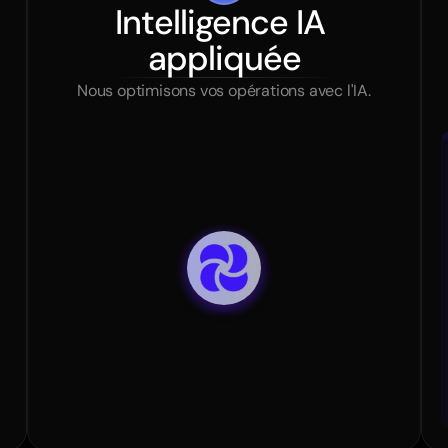
Intelligence IA 
appliquée
Nous optimisons vos opérations avec l'IA.
Administratif
Personnalisé
Design
Infrastr
Précis
Connexions
Infrastructure
Design
Personnalisé
Infrastructure
Précis
Administ
Administratif
Personnalisé
Infrastructure
C
Précis
Infrastructure
Personnalisé
Connexi