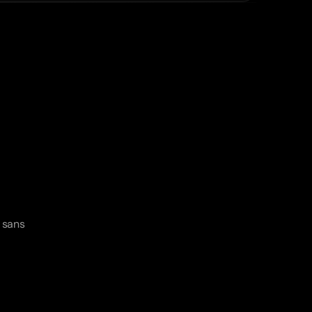
tils.
.
sans 