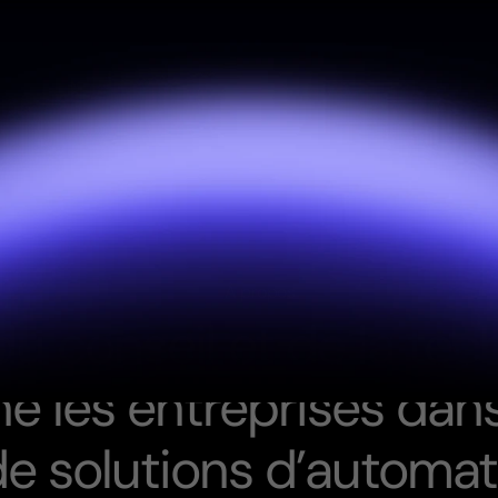
À propos
d
u
c
o
n
s
e
i
l
e
t
d
e
l
a
t
e
c
n
e
l
e
s
e
n
t
r
e
p
r
i
s
e
s
d
a
n
d
e
s
o
l
u
t
i
o
n
s
d
’
a
u
t
o
m
a
t