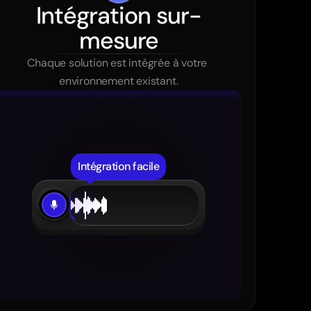
Intégration sur-
mesure
Chaque solution est intégrée à votre 
environnement existant.
ucture
Connexions
Précis
Personnalisé
Administratif
Intégration facile
ratif
Design
Connexions
onnexions
Design
Précis
ons
Design
Administratif