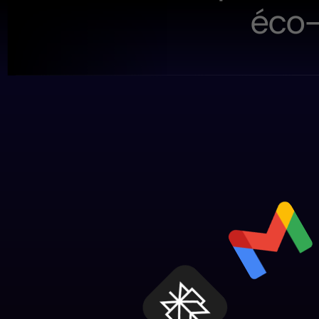
é
c
o