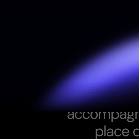
À
l
a
c
r
o
i
s
é
e
a
c
c
o
m
p
a
g
p
l
a
c
e