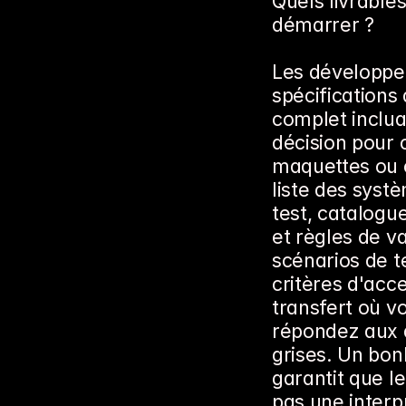
Quels livrable
démarrer ?
Les développeu
spécifications
complet inclu
décision pour 
maquettes ou c
liste des systè
test, catalogu
et règles de va
scénarios de t
critères d'acc
transfert où v
répondez aux q
grises. Un bonl
garantit que le
pas une interp