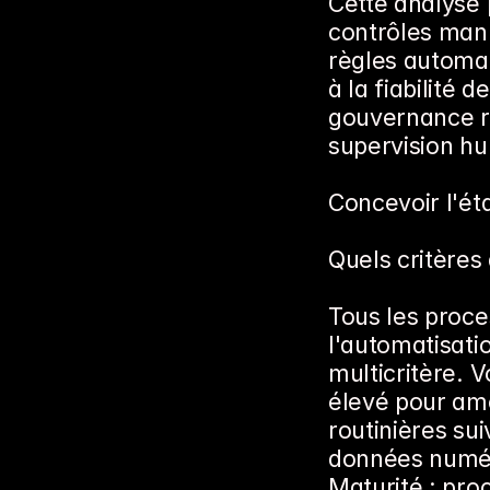
Cette analyse 
contrôles manu
règles automat
à la fiabilité 
gouvernance r
supervision h
Concevoir l'éta
Quels critères 
Tous les proce
l'automatisatio
multicritère. 
élevé pour amor
routinières sui
données numéri
Maturité : pro