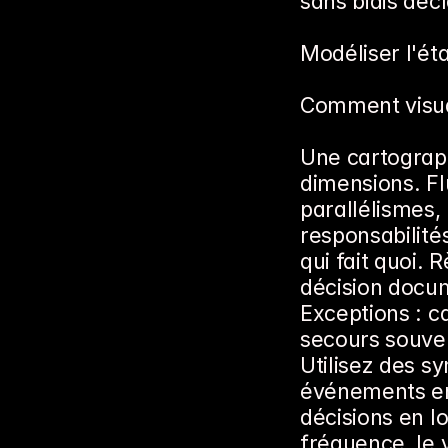
sans biais décl
Modéliser l'éta
Comment visual
Une cartograph
dimensions. Fl
parallélismes, 
responsabilité
qui fait quoi. R
décision docum
Exceptions : ca
secours souven
Utilisez des sy
événements en 
décisions en l
fréquence, le 