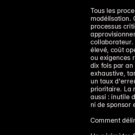
Tous les proce
modélisation.
processus crit
approvisionnem
collaborateur.
élevé, coût opé
ou exigences r
dix fois par a
exhaustive, tan
un taux d'erre
prioritaire. L
aussi : inutile
ni de sponsor e
Comment délimi