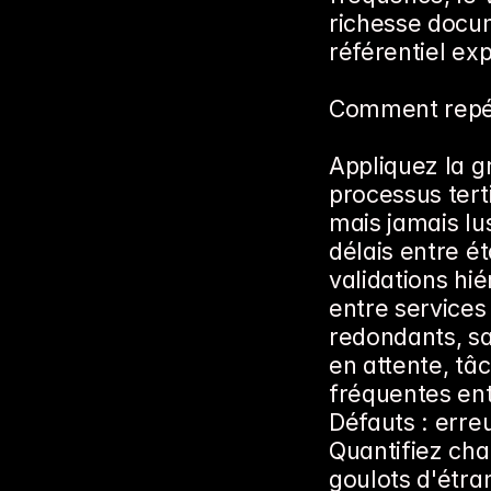
richesse docu
référentiel exp
Comment repére
Appliquez la g
processus tert
mais jamais lus
délais entre ét
validations hié
entre services
redondants, sa
en attente, t
fréquentes ent
Défauts : erreu
Quantifiez cha
goulots d'étra