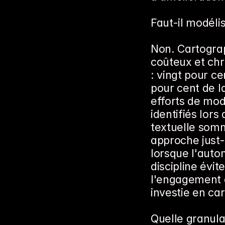
Faut-il modéli
Non. Cartograph
coûteux et chr
: vingt pour c
pour cent de la
efforts de modé
identifiés lors
textuelle somm
approche just-
lorsque l'auto
discipline évit
l'engagement d
investie en ca
Quelle granula