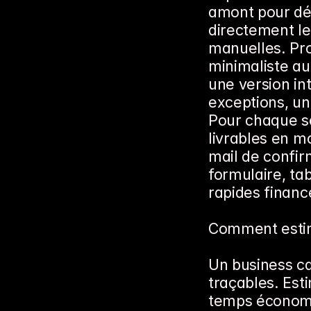
amont pour dét
directement le
manuelles. Pro
minimaliste au
une version int
exceptions, un
Pour chaque sc
livrables en m
mail de confir
formulaire, ta
rapides finance
Comment estime
Un business ca
traçables. Esti
temps économi