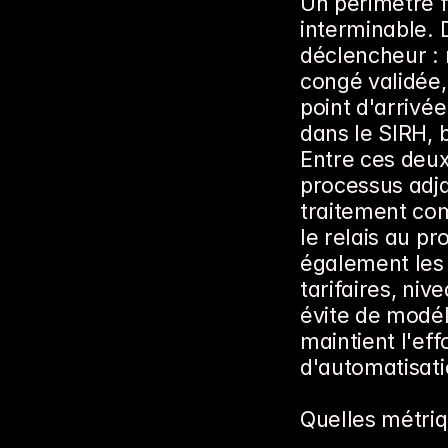
Un périmètre f
interminable. 
déclencheur :
congé validée, 
point d'arrivé
dans le SIRH, 
Entre ces deux 
processus adja
traitement com
le relais au p
également les 
tarifaires, niv
évite de modél
maintient l'eff
d'automatisati
Quelles métriq