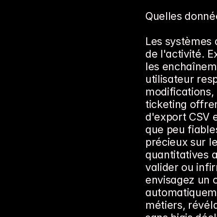
Quelles donnée
Les systèmes d
de l'activité. 
les enchaîneme
utilisateur re
modifications,
ticketing offr
d'export CSV ex
que peu fiables
précieux sur l
quantitatives a
valider ou infi
envisagez un o
automatiquemen
métiers, révél