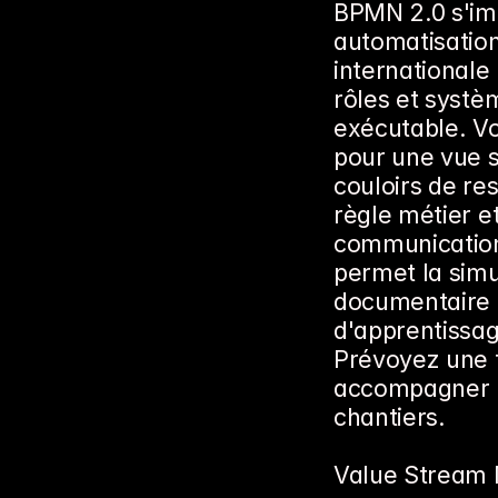
BPMN 2.0 s'im
automatisatio
internationale
rôles et systè
exécutable. Vou
pour une vue s
couloirs de res
règle métier e
communication 
permet la simu
documentaire u
d'apprentissage
Prévoyez une f
accompagner pa
chantiers.
Value Stream M