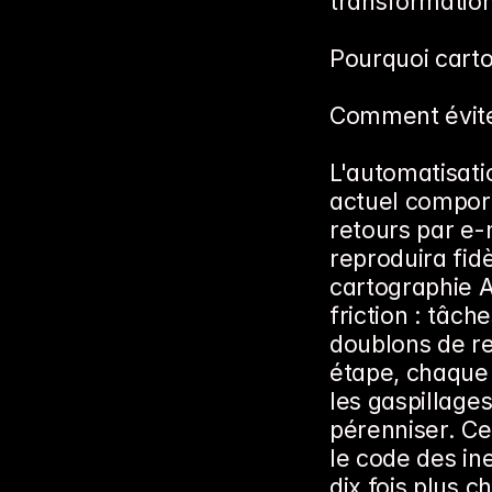
transformatio
Pourquoi cart
Comment évite
L'automatisatio
actuel comport
retours par e-m
reproduira fid
cartographie A
friction : tâch
doublons de r
étape, chaque 
les gaspillages
pérenniser. Ce
le code des ine
dix fois plus c