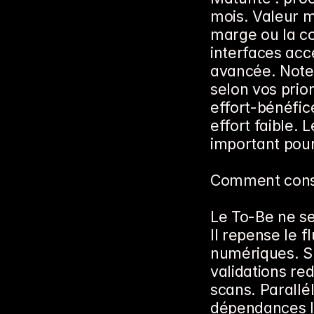
mois. Valeur mé
marge ou la co
interfaces acc
avancée. Notez
selon vos prior
effort-bénéfic
effort faible. 
important pour
Comment const
Le To-Be ne se
Il repense le f
numériques. Su
validations re
scans. Parallél
dépendances le