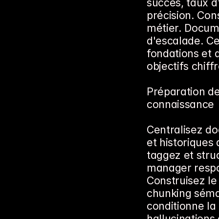
succès, taux d
précision. Cons
métier. Docume
d'escalade. Ce 
fondations et a
objectifs chiff
Préparation de
connaissance
Centralisez do
et historiques
taggez et str
manager respon
Construisez le 
chunking séman
conditionne la
hallucinations 