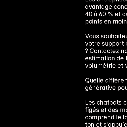
avantage concu
40 à 60 % et au
points en moin
Vous souhaitez
votre support e
? Contactez no
estimation de 
volumétrie et 
Quelle différen
générative pou
Les chatbots c
figés et des mo
comprend le la
ton et s'appui