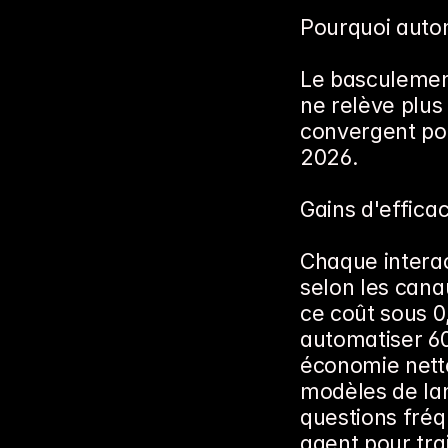
Pourquoi autom
Le basculement
ne relève plus 
convergent pou
2026.
Gains d'effica
Chaque interac
selon les can
ce coût sous 0,
automatiser 6
économie nette
modèles de lan
questions fréq
agent pour tra