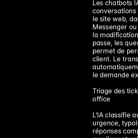
Les chatbots I
conversations 
le site web, da
Messenger ou T
la modification
passe, les ques
permet de pers
client. Le tran
automatiquement
le demande ex
Triage des tic
office
L'IA classifie
urgence, typol
réponses compl