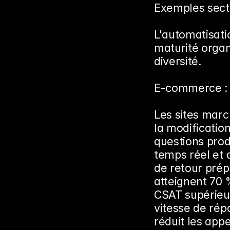
Exemples secto
L'automatisatio
maturité organi
diversité.
E-commerce : se
Les sites marc
la modification 
questions produ
temps réel et a
de retour prépa
atteignent 70 
CSAT supérieur
vitesse de répo
réduit les app