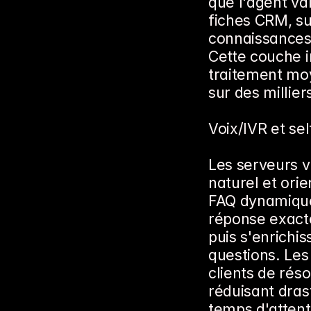
que l'agent val
fiches CRM, su
connaissances
Cette couche in
traitement moy
sur des millier
Voix/IVR et se
Les serveurs v
naturel et orie
FAQ dynamiques
réponse exacte 
puis s'enrichi
questions. Les 
clients de ré
réduisant dras
temps d'atten