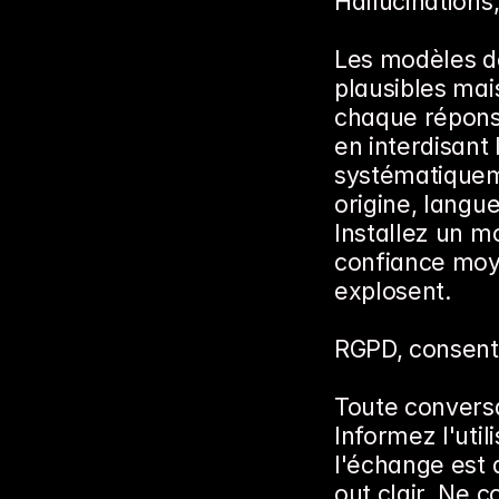
Hallucinations
Les modèles de
plausibles mai
chaque réponse
en interdisant 
systématiqueme
origine, langue
Installez un mo
confiance moye
explosent.
RGPD, consent
Toute conversa
Informez l'uti
l'échange est 
out clair. Ne c