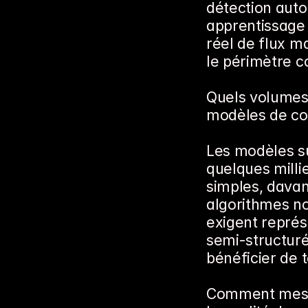
détection aut
apprentissage 
réel de flux ma
le périmètre c
Quels volumes 
modèles de con
Les modèles s
quelques milli
simples, davan
algorithmes no
exigent représe
semi-structuré
bénéficier de 
Comment mesure