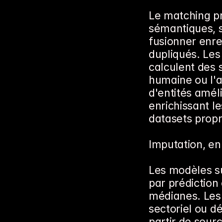
Le matching p
sémantiques, s
fusionner enre
dupliqués. Les
calculent des s
humaine ou l'au
d'entités améli
enrichissant l
datasets propr
Imputation, en
Les modèles s
par prédiction
médianes. Les 
sectoriel ou d
partir de sourc