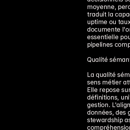
moyenne, perce
traduit la capa
uptime ou taux
documente l'ori
essentielle po
pipelines com
Qualité séman
La qualité sém
sens métier at
Elle repose su
définitions, un
gestion. L'ali
données, des g
stewardship as
compréhension