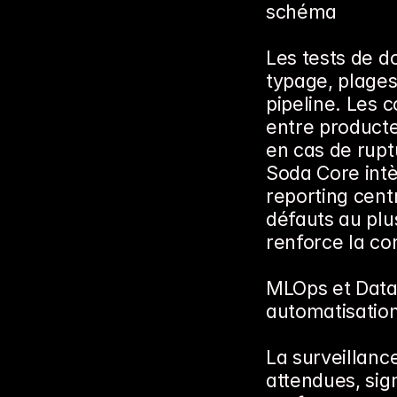
schéma
Les tests de d
typage, plages
pipeline. Les 
entre product
en cas de rupt
Soda Core intè
reporting centr
défauts au plus
renforce la co
MLOps et DataOp
automatisatio
La surveillance
attendues, sig