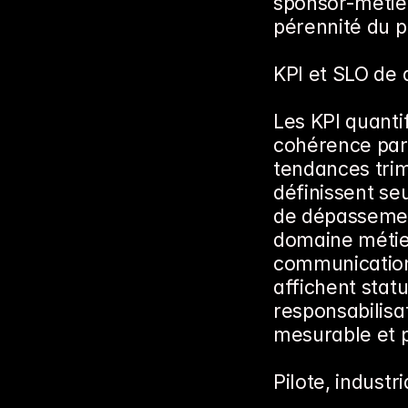
sponsor-métier-
pérennité du 
KPI et SLO de q
Les KPI quanti
cohérence par 
tendances trim
définissent se
de dépassemen
domaine métier,
communication
affichent statu
responsabilisa
mesurable et 
Pilote, industr