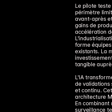
Le pilote teste
périmètre limi
avant-après et
gains de produc
accélération d
L'industrialis
forme équipes e
existants. La m
investissement
tangible auprè
L'IA transform
de validations 
et continu. Cet
architecture M
En combinant r
surveillance te