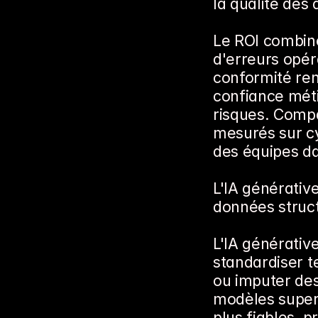
la qualité des
Le ROI combine
d'erreurs opér
conformité renf
confiance métie
risques. Comp
mesurés sur cyc
des équipes da
L'IA générative
données struct
L'IA générative
standardiser t
ou imputer des
modèles superv
plus fiables, p