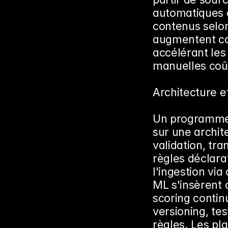
automatiques c
contenus selon
augmentent com
accélérant les 
manuelles coû
Architecture e
Un programme 
sur une archit
validation, tra
règles déclara
l'ingestion via
ML s'insèrent
scoring contin
versioning, te
règles. Les pl