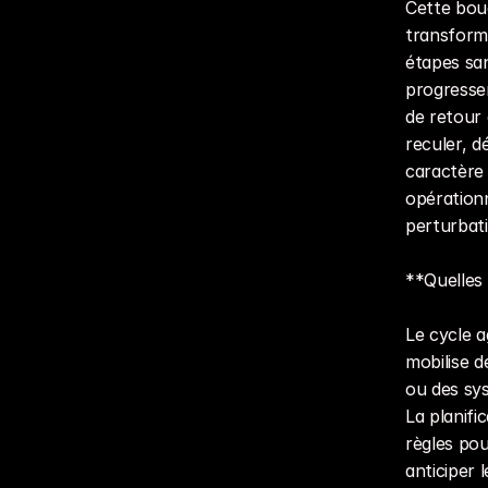
Cette bouc
transform
étapes san
progressen
de retour 
reculer, d
caractère 
opérationn
perturbat
**Quelles 
Le cycle a
mobilise d
ou des sys
La planifi
règles pou
anticiper