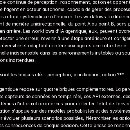
le continue de perception, raisonnement, action et apprenti
e l'agent en acteur autonome, capable de gérer des process
s retour systématique à l'humain. Les workflows traditionnel
t de manière unidirectionnelle, du point A au point B, sans pos
en arrière. Les workflows d'IA agentique, eux, peuvent avanc
étecter une erreur, revenir à une étape antérieure et corriger l
réversible et adaptatif confère aux agents une robustesse 
elle indispensable dans les environnements instables ou soum
ions inattendues.
sont les briques clés : perception, planification, action ?**
gentique repose sur quatre briques complémentaires. La perc
es capteurs de données en temps réel, des API externes, des 
tèmes d'information internes pour collecter l'état de l'envi
cation s'appuie sur des modèles probabilistes et des systèmes
r évaluer plusieurs scénarios possibles, hiérarchiser les actio
 les conséquences de chaque décision. Cette phase de raison