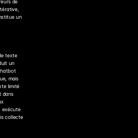
eurs de 
érative, 
stitue un 
e texte 
uit un 
hatbot 
e, mais 
e limité 
t dans 
x 
, exécute 
s collecte 