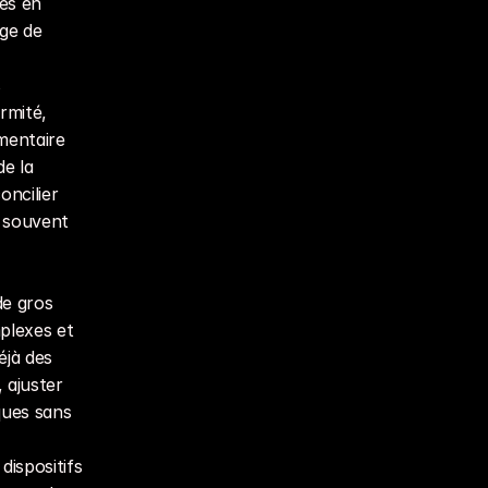
es en 
ge de 
 
mité, 
entaire 
e la 
ncilier 
 souvent 
e gros 
lexes et 
jà des 
ajuster 
ues sans 
ispositifs 