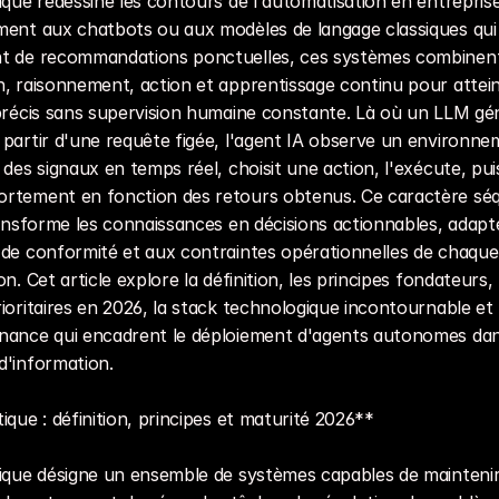
ique redessine les contours de l'automatisation en entreprise.
ment aux chatbots ou aux modèles de langage classiques qui 
t de recommandations ponctuelles, ces systèmes combinent
, raisonnement, action et apprentissage continu pour attein
 précis sans supervision humaine constante. Là où un LLM gé
partir d'une requête figée, l'agent IA observe un environnem
 des signaux en temps réel, choisit une action, l'exécute, puis
rtement en fonction des retours obtenus. Ce caractère séqu
ransforme les connaissances en décisions actionnables, adapt
de conformité et aux contraintes opérationnelles de chaque 
n. Cet article explore la définition, les principes fondateurs, 
ioritaires en 2026, la stack technologique incontournable et l
nance qui encadrent le déploiement d'agents autonomes dans
d'information.
ique : définition, principes et maturité 2026**
tique désigne un ensemble de systèmes capables de maintenir