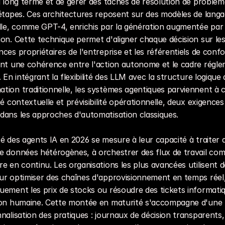
à long terme et de gérer des tâches de résolution de problèm
étapes. Ces architectures reposent sur des modèles de langa
lle, comme GPT-4, enrichis par la génération augmentée par 
on. Cette technique permet d'aligner chaque décision sur les
ces propriétaires de l'entreprise et les référentiels de confor
nt une cohérence entre l'action autonome et le cadre réglem
. En intégrant la flexibilité des LLM avec la structure logique d
ion traditionnelle, les systèmes agentiques parviennent à co
té contextuelle et prévisibilité opérationnelle, deux exigences
dans les approches d'automatisation classiques.
é des agents IA en 2026 se mesure à leur capacité à traiter d
 données hétérogènes, à orchestrer des flux de travail comp
e en continu. Les organisations les plus avancées utilisent dé
r optimiser des chaînes d'approvisionnement en temps réel, 
ement les prix de stocks ou résoudre des tickets informatiq
ion humaine. Cette montée en maturité s'accompagne d'une 
nalisation des pratiques : journaux de décision transparents, d