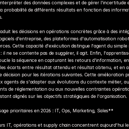
nterpréter des données complexes et de gérer l'incertitude e
la probabilité de différents résultats en fonction des informat
s.
raduit les décisions en opérations concrètes grâce à des intég
ogiciels d'entreprise, des plateformes d'automatisation robot
erces. Cette capacité d'exécution distingue l'agent du simple
: il ne se contente pas de suggérer, il agit. Enfin, l'apprentiss
ucle la séquence en capturant les retours d'information, en 
es écarts entre résultat attendu et résultat obtenu, et en af
 décision pour les itérations suivantes. Cette amélioration pr
x agents de s'adapter aux évolutions du contexte métier, au
ts de réglementation ou aux nouvelles contraintes opération
stant alignés sur les objectifs stratégiques de l'organisation.
age prioritaires en 2026 : IT, Ops, Marketing, Sales**
rs IT, opérations et supply chain concentrent aujourd'hui les