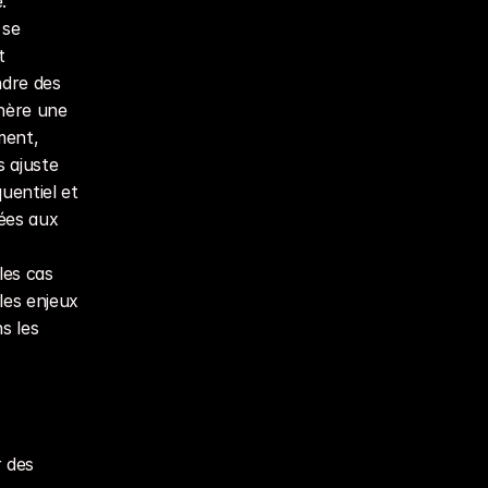
 
se 
 
dre des 
nère une 
ent, 
 ajuste 
entiel et 
ées aux 
les cas 
es enjeux 
 les 
 des 