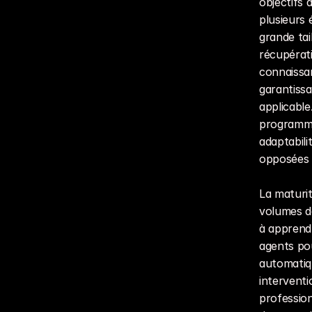
objectifs 
plusieurs 
grande tai
récupérati
connaissan
garantissa
applicable
programmat
adaptabili
opposées 
La maturit
volumes de
à apprendr
agents pou
automatiqu
intervent
profession