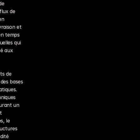
e 
lux de 
n 
raison et 
en temps 
elles qui 
é aux 
s de 
des bases 
tiques. 
niques 
urant un 
 
, le 
uctures 
ité 