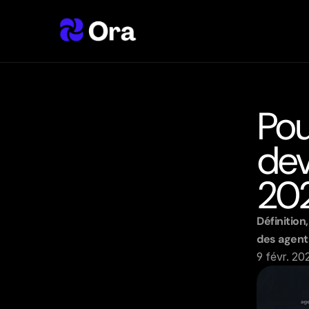
Pou
dev
20
Définition
des agents
9 févr. 20