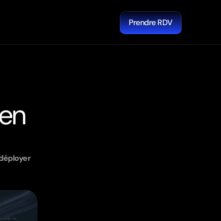
Prendre RDV
en 
déployer 