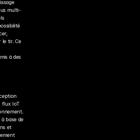
ssage 
us multi-
s 
sibilité 
er, 
e tir. Ce 
is à des 
eption 
flux IoT 
ronnement. 
 à base de 
ns et 
nement 