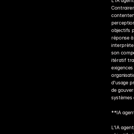
L'IA agent
Contraire
contenten
perception
objectifs
réponse à 
interprète
son compo
itératif t
exigences 
organisatio
d'usage pr
de gouver
systèmes 
**IA agent
L'IA agen