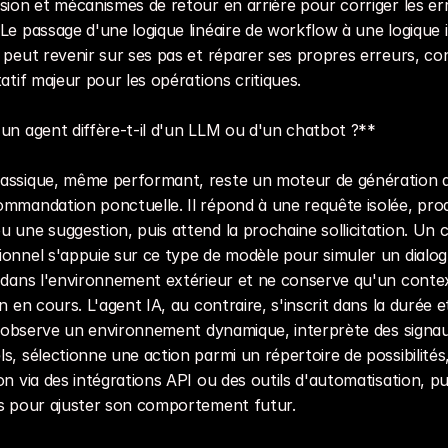
sion et mécanismes de retour en arrière pour corriger les err
Le passage d'une logique linéaire de workflow à une logique it
 peut revenir sur ses pas et réparer ses propres erreurs, con
tatif majeur pour les opérations critiques.
un agent diffère-t-il d'un LLM ou d'un chatbot ?**
assique, même performant, reste un moteur de génération d
mmandation ponctuelle. Il répond à une requête isolée, prod
 une suggestion, puis attend la prochaine sollicitation. Un c
onnel s'appuie sur ce type de modèle pour simuler un dialogu
 dans l'environnement extérieur et ne conserve qu'un context
on en cours. L'agent IA, au contraire, s'inscrit dans la durée e
Il observe un environnement dynamique, interprète des signau
s, sélectionne une action parmi un répertoire de possibilités
on via des intégrations API ou des outils d'automatisation, pui
rs pour ajuster son comportement futur.