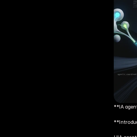
**IA agent
**Introdu