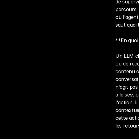
de supervi
parcours. 
où l'agent
saut quali
**En quoi 
Un LLM cl
ou de reco
contenu ou
conversati
n'agit pas
à la sessi
l'action. 
contextuel
cette acti
les retou