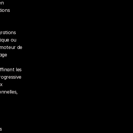
n 
ions 
rations 
ique ou 
 moteur de 
age 
finant les 
ogressive 
x 
nelles, 
 