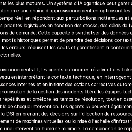
ts les plus matures. Un système d'IA agentique peut gérer d
utonome une chaîne d'approvisionnement en optimisant les f
 temps réel, en répondant aux perturbations inattendues et e
s priorités logistiques en fonction des stocks, des délais de liv
sions de demande. Cette capacité à synthétiser des données 
s motifs historiques permet de prendre des décisions contextu
 les erreurs, réduisent les coûts et garantissent la conformit
torielles.
nvironnements IT, les agents autonomes résolvent des ticket
veau en interprétant le contexte technique, en interrogeant 
sances internes et en initiant des actions correctives automa
nomisation de la gestion des incidents libère les équipes tech
 répétitives et améliore les temps de résolution, tout en ass
able de chaque intervention. Les agents IA peuvent également
la DSI en prenant des décisions sur l'allocation de ressources
ement de machines virtuelles ou la mise à l'échelle d'infrastr
c une intervention humaine minimale. La combinaison de rapid