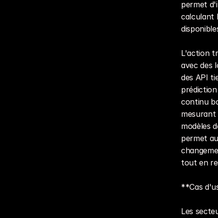
permet d'i
calculant 
disponible
L'action t
avec des l
des API ti
prédiction 
continu bo
mesurant l
modèles de
permet au
changemen
tout en re
**Cas d'us
Les secteu