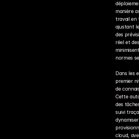
déploiemen
manière a
travail en
ajustant le
des prévi
réel et de
minimisent
normes sec
Dans les e
premier ni
de connais
Cette auto
des tâches
suivi traç
dynamiser 
provisionn
cloud, ave