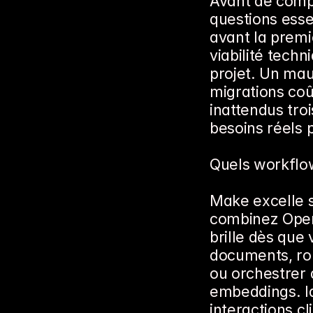
Avant de compa
questions esse
avant la premiè
viabilité tech
projet. Un mauv
migrations co
inattendus tro
besoins réels 
Quels workflo
Make excelle s
combinez OpenA
brille dès que
documents, rou
ou orchestrer 
embeddings. Id
interactions c