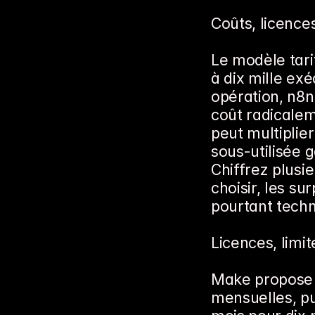
Coûts, licence
Le modèle tarif
à dix mille ex
opération, n8n
coût radicale
peut multiplier
sous-utilisée 
Chiffrez plusi
choisir, les su
pourtant tech
Licences, limi
Make propose u
mensuelles, pui