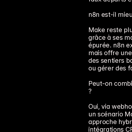
n8n est-il mie
Make reste plu
grâce à ses mo
épurée. n8n ex
mais offre une 
des sentiers b
ou gérer des 
Peut-on combi
?
Oui, via webh
un scénario Ma
approche hybr
intégrations C