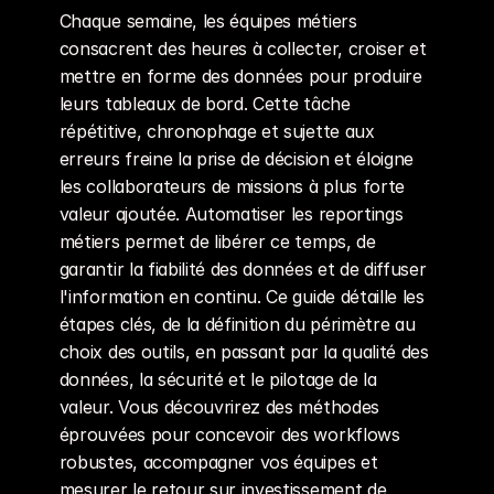
transition
:
"all 0.2s"
,
Chaque semaine, les équipes métiers 
}
}
consacrent des heures à collecter, croiser et 
>
{
h
.
text
}
</
div
>
mettre en forme des données pour produire 
)
)
}
leurs tableaux de bord. Cette tâche 
</
div
>
)
répétitive, chronophage et sujette aux 
}
erreurs freine la prise de décision et éloigne 
les collaborateurs de missions à plus forte 
addPropertyControls
(
TableOfContents
,
{
valeur ajoutée. Automatiser les reportings 
contentSelector
:
{
métiers permet de libérer ce temps, de 
type
:
ControlType
.
String
,
title
:
"CSS Selector"
,
garantir la fiabilité des données et de diffuser 
defaultValue
:
".article-content"
,
l'information en continu. Ce guide détaille les 
}
,
étapes clés, de la définition du périmètre au 
title
:
{
choix des outils, en passant par la qualité des 
type
:
ControlType
.
String
,
données, la sécurité et le pilotage de la 
defaultValue
:
"Dans cet article"
,
}
,
valeur. Vous découvrirez des méthodes 
accentColor
:
{
éprouvées pour concevoir des workflows 
type
:
ControlType
.
Color
,
robustes, accompagner vos équipes et 
defaultValue
:
"#5B69FC"
,
mesurer le retour sur investissement de 