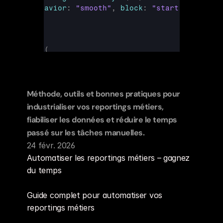
behavior
:
"smooth"
,
block
:
"start"
}
)
}
return
(
<
div
style
=
{
{
fontFamily
:
"sans-serif"
,
padd
{
title
 && 
<
p
style
=
{
{
fontWeight
:
600
,
mar
fontSize
:
"14px"
}
}
>
{
title
}
</
p
>
}
{
headings
.
map
(
(
h
)
=>
(
Méthode, outils et bonnes pratiques pour 
<
div
industrialiser vos reportings métiers, 
key
=
{
h
.
id
}
fiabiliser les données et réduire le temps 
onClick
=
{
(
)
=>
scrollTo
(
h
.
id
)
}
passé sur les tâches manuelles.
style
=
{
{
paddingLeft
:
h
.
level
 === 
"H3"
 ? 
"16p
24 févr. 2026
marginBottom
:
"8px"
,
cursor
:
"pointe
Automatiser les reportings métiers – gagnez 
fontSize
:
h
.
level
 === 
"H3"
 ? 
"13px"
 
du temps
color
:
h
.
id
 === 
activeId
 ? 
accentCol
fontWeight
:
h
.
id
 === 
activeId
 ? 
"600
Guide complet pour automatiser vos 
borderLeft
:
h
.
id
 === 
activeId
              ? 
`2px solid 
${
accentColor
}
`
 : 
"2p
reportings métiers
paddingLeft
:
h
.
level
 === 
"H3"
 ? 
"20p