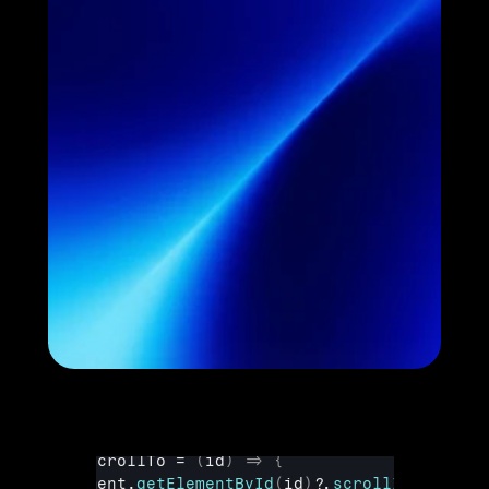
}
)
setHeadings
(
items
)
const
observer
 = 
new
IntersectionObserver
(
(
entries
)
=>
{
entries
.
forEach
(
(
e
)
=>
{
if
(
e
.
isIntersecting
)
setActiveId
(
e
.
}
)
}
,
{
rootMargin
:
"-80px 0px -60% 0px"
}
)
els
.
forEach
(
(
el
)
=>
observer
.
observe
(
el
)
)
return
(
)
=>
observer
.
disconnect
(
)
}
// Attend que le Rich Text soit rendu
const
timer
 = 
setTimeout
(
init
,
300
)
return
(
)
=>
clearTimeout
(
timer
)
}
,
[
contentSelector
]
)
const
scrollTo
 = 
(
id
)
=>
{
document
.
getElementById
(
id
)
?.
scrollIntoView
(